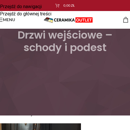
0,00
ZŁ
Przejdź do nawigacji
Przejdź do głównej treści
MENU
Drzwi wejściowe –
schody i podest
Schody i podest wykonane z płytek gresowych o wymiarach
60×120 to elegancki i trwały sposób wykończenia przestrzeni
wejściowej, klatki schodowej lub tarasu.
Płytki gresowe są popularnym wyborem do schodów i
podestów ze względu na ich trwałość, odporność na ścieranie i
łatwą konserwację. Są dostępne w różnych wzorach, kolorach i
teksturach, co pozwala dopasować je do różnych stylów
architektonicznych.