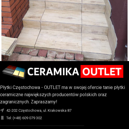
Kompleksowy remont schodów oraz
Tarasy i podesty
podestu
Płytki Częstochowa - OUTLET ma w swojej ofercie tanie płytki
ceramiczne największych producentów polskich oraz
zagranicznych. Zapraszamy!
42-202 Częstochowa, ul. Krakowska 87
Tel: (+48) 609 079 302
-------------------------------------------------------------------------